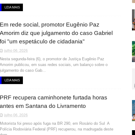
LEIA MAIS
Em rede social, promotor Eugênio Paz
Amorim diz que julgamento do caso Gabriel
foi "um espetáculo de cidadania"
julho 06, 2026
Nesta segunda-feira (6), o promotor de Justiça Eugênio Paz
Amorim publicou, em suas redes sociais, um balanço sobre o
julgamento do caso Gab...
LEIA MAIS
PRF recupera caminhonete furtada horas
antes em Santana do Livramento
julho 06, 2026
Motorista foi preso após fuga na BR 290, em Rosário do Sul A
Polícia Rodoviária Federal (PRF) recuperou, na madrugada deste
dom...