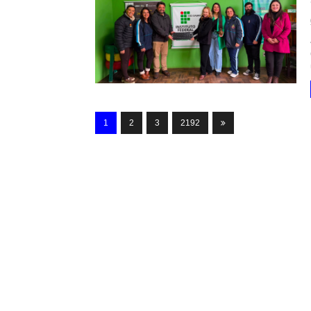
1
2
3
2192