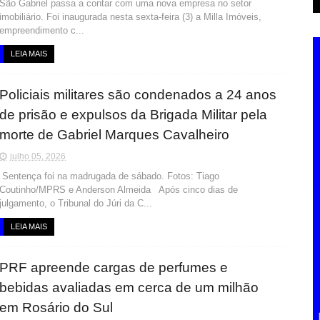
São Gabriel passa a contar com uma nova empresa no setor
imobiliário. Foi inaugurada nesta sexta-feira (3) a Milla Imóveis,
empreendimento c...
LEIA MAIS
Policiais militares são condenados a 24 anos
de prisão e expulsos da Brigada Militar pela
morte de Gabriel Marques Cavalheiro
julho 05, 2026
Sentença foi na madrugada de sábado. Fotos: Tiago
Coutinho/MPRS e Anderson Almeida Após cinco dias de
julgamento, o Tribunal do Júri da C...
LEIA MAIS
PRF apreende cargas de perfumes e
bebidas avaliadas em cerca de um milhão
em Rosário do Sul