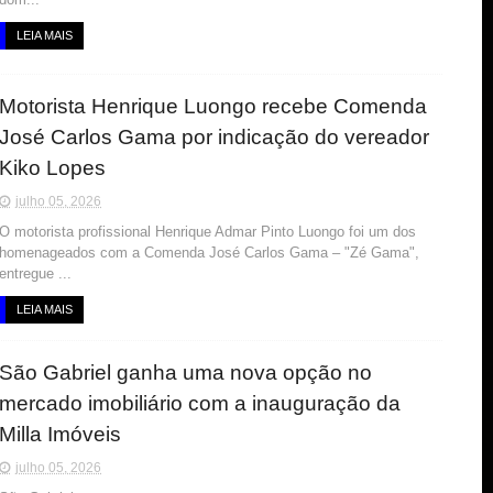
LEIA MAIS
Motorista Henrique Luongo recebe Comenda
José Carlos Gama por indicação do vereador
Kiko Lopes
julho 05, 2026
O motorista profissional Henrique Admar Pinto Luongo foi um dos
homenageados com a Comenda José Carlos Gama – "Zé Gama",
entregue ...
LEIA MAIS
São Gabriel ganha uma nova opção no
mercado imobiliário com a inauguração da
Milla Imóveis
julho 05, 2026