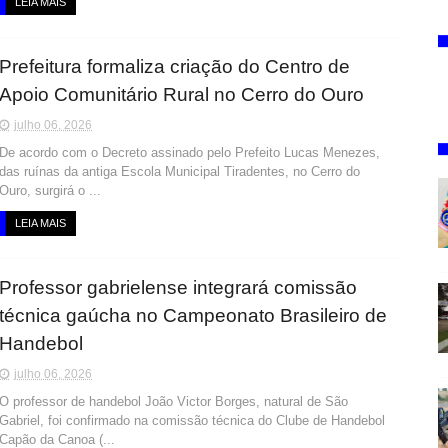
LEIA MAIS
Prefeitura formaliza criação do Centro de
Apoio Comunitário Rural no Cerro do Ouro
julho 06, 2026
De acordo com o Decreto assinado pelo Prefeito Lucas Menezes,
das ruínas da antiga Escola Municipal Tiradentes, no Cerro do
Ouro, surgirá o ...
LEIA MAIS
Professor gabrielense integrará comissão
técnica gaúcha no Campeonato Brasileiro de
Handebol
julho 06, 2026
O professor de handebol João Victor Borges, natural de São
Gabriel, foi confirmado na comissão técnica do Clube de Handebol
Capão da Canoa (...