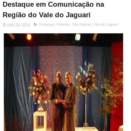
Destaque em Comunicação na
Região do Vale do Jaguari
maio 29, 2014
Destaque
,
Prêmios
,
São Gabriel
,
Vale do Jaguari