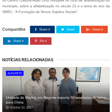
no Centro Cultural Adão Ortiz Houayek no ciclo de alfabetização do
município, sobre a alfabetização no século 21 e o tema do ano da
SMEC, “A Formação de Novos Sujeitos Sociais”.
Compartilhe
Share it
Tweet
Share it
Share it
Pin it
NOTÍCIAS RELACIONADAS
ALEGRETE
Unidade do Marfrig em Alegrete exporta 50 toneladas de carne
para China
October 10, 2017