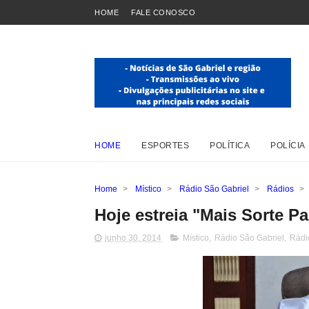
HOME
FALE CONOSCO
HOME
ESPORTES
POLÍTICA
POLÍCIA
Home
>
Místico
>
Rádio São Gabriel
>
Rádios
>
Hoje estreia "Mais Sorte P
junho 30, 2014
Místico
,
Rádio São Gabriel
,
Rádi