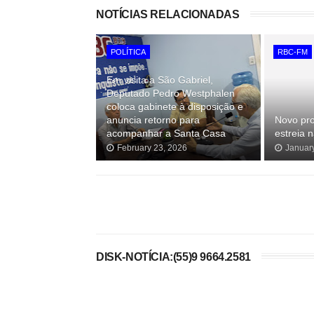
NOTÍCIAS RELACIONADAS
POLÍTICA
RBC-FM
Em visita a São Gabriel,
Deputado Pedro Westphalen
coloca gabinete à disposição e
anuncia retorno para
Novo pro
acompanhar a Santa Casa
estreia
February 23, 2026
Januar
DISK-NOTÍCIA:(55)9 9664.2581