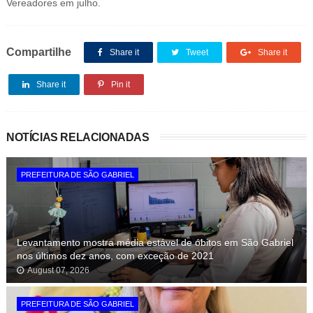
Vereadores em julho.
Compartilhe
Share it
Tweet
Share it
Share it
Pin it
NOTÍCIAS RELACIONADAS
PREFEITURA DE SÃO GABRIEL
Levantamento mostra média estável de óbitos em São Gabriel
nos últimos dez anos, com exceção de 2021
August 07, 2026
PREFEITURA DE SÃO GABRIEL