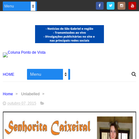
HOME
Home
>
Unlabelled
>
outubro 07, 2015