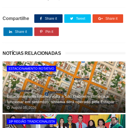
Compartilhe
Share it
Tweet
Share it
Share it
Pin it
NOTÍCIAS RELACIONADAS
ESTACIONAMENTO ROTATIVO
Estacionamento rotativo volta a São Gabriel e começa a
funcionar em setembro; sistema será operado pela Estapar
August 05, 2026
18ª REGIÃO TRADICIONALISTA