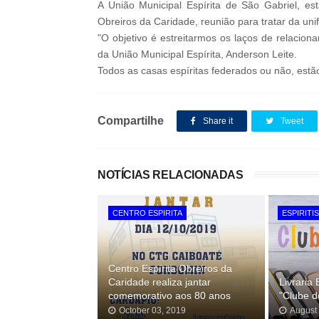
A União Municipal Espírita de São Gabriel, es
Obreiros da Caridade, reunião para tratar da un
"O objetivo é estreitarmos os laços de relaciona
da União Municipal Espírita, Anderson Leite.
Todos as casas espíritas federados ou não, estã
Compartilhe
Share it
Tweet
NOTÍCIAS RELACIONADAS
CENTRO ESPIRITA
ESPIRITI
Centro Espírita Obreiros da
Caridade realiza jantar
Livraria 
comemorativo aos 80 anos
"Clube d
October 03, 2019
August