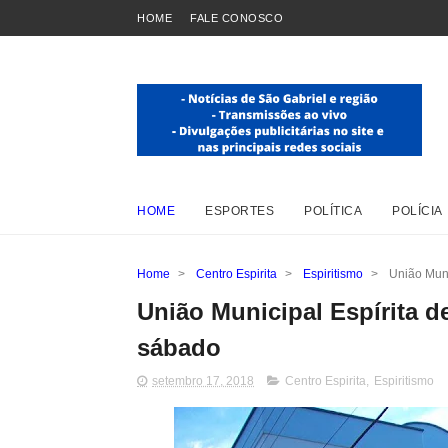
HOME
FALE CONOSCO
HOME
ESPORTES
POLÍTICA
POLÍCIA
Home
>
Centro Espirita
>
Espiritismo
>
União Muni
União Municipal Espírita de
sábado
setembro 17, 2018
Centro Espirita
,
Espiritismo