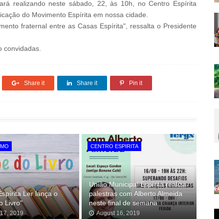
tará realizando neste sábado, 22, às 10h, no Centro Espírita
ificação do Movimento Espírita em nossa cidade.
mento fraternal entre as Casas Espírita", ressalta o Presidente
o convidadas.
Share it
Share it
Pin it
SMO
CENTRO ESPIRITA
União Municipal Espírita realiza
Espírita Ler lança o
palestras com Alberto Almeida
o Livro"
neste final de semana
 17, 2019
August 16, 2019