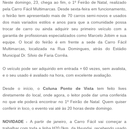
Neste domingo, 23, chega ao fim, o 1º Feirão de Natal, realizado
pela Carro Fácil Multimarcas. Desde sexta-feira em funcionamento,
o feirão tem apresentado mais de 70 carros semi-novos e usados
dos mais variados estilos e anos para que a comunidade possa
trocar de carro ou ainda adquirir seu primeiro veículo com a
garantia de profissionais especializados como Marcelo Jobim e sua
equipe. O local do feirão é em frente a sede da Carro Fácil
Multimarcas, localizada na Rua Domingues, atrás do Estádio
Municipal Dr. Sílvio de Faria Corrêa.
O veículo pode ser adquirido em entrada + 60 vezes, sem avalista,
e o seu usado é avaliado na hora, com excelente avaliação.
Desde o início, o
Coluna Ponto de Vista
tem feito lives
diretamente do local, onde agora, o leitor pode dar uma conferida
no que ele poderá encontrar no 1º Feirão de Natal. Quem quiser
conferir in loco, o evento vai até às 20 horas deste domingo.
NOVIDADE -
A partir de janeiro, a Carro Fácil vai começar a
trabalhar com toda a linha H20 0km, da Hyundai, recebendo usado