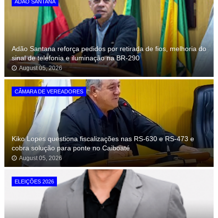
ADÃO SANTANA
Adão Santana reforça pedidos por retirada de fios, melhoria do
sinal de telefonia e iluminação na BR-290
August 05, 2026
CÂMARA DE VEREADORES
Kiko Lopes questiona fiscalizações nas RS-630 e RS-473 e
cobra solução para ponte no Caiboaté
August 05, 2026
ELEIÇÕES 2026