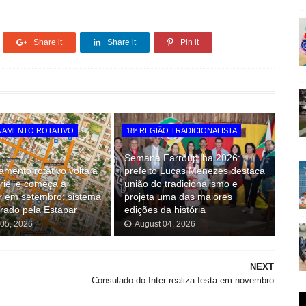
Share it
Share it
Pin it
NAMENTO ROTATIVO
18ª REGIÃO TRADICIONALISTA
Semana Farroupilha 2026:
amento rotativo volta a
prefeito Lucas Menezes destaca
iel e começa a
união do tradicionalismo e
r em setembro; sistema
projeta uma das maiores
rado pela Estapar
edições da história
 05, 2026
August 04, 2026
NEXT
Consulado do Inter realiza festa em novembro