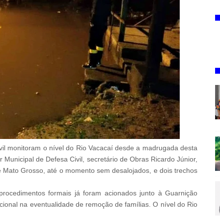
vil monitoram o nível do Rio Vacacaí desde a madrugada desta
 Municipal de Defesa Civil, secretário de Obras Ricardo Júnior,
e Mato Grosso, até o momento sem desalojados, e dois trechos
 procedimentos formais já foram acionados junto à Guarnição
cional na eventualidade de remoção de famílias. O nível do Rio