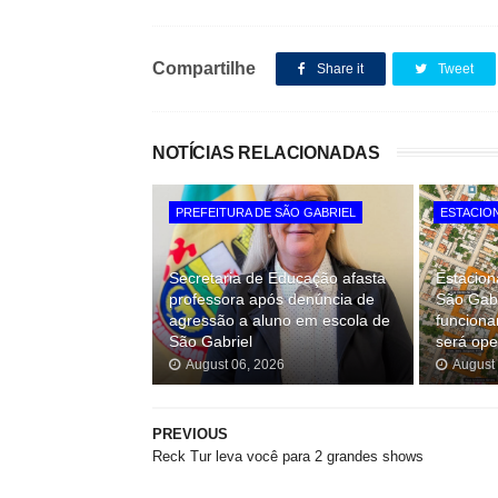
Compartilhe
Share it
Tweet
NOTÍCIAS RELACIONADAS
PREFEITURA DE SÃO GABRIEL
ESTACIO
Secretaria de Educação afasta
Estacion
professora após denúncia de
São Gabr
agressão a aluno em escola de
funciona
São Gabriel
será ope
August 06, 2026
August
PREVIOUS
Reck Tur leva você para 2 grandes shows