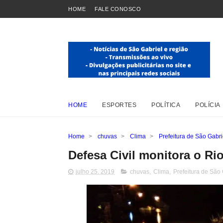
HOME
FALE CONOSCO
HOME
ESPORTES
POLÍTICA
POLÍCIA
Home
>
chuvas
>
Clima
>
Prefeitura de São Gabri
Defesa Civil monitora o Ri
julho 25, 2019
chuvas
,
Clima
,
Prefeitura de São 