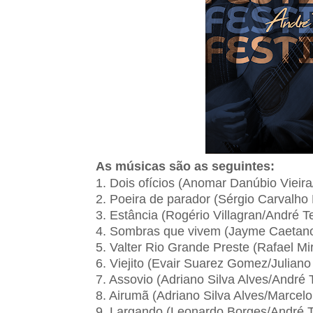
As músicas são as seguintes:
1. Dois ofícios (Anomar Danúbio Vieira
2. Poeira de parador (Sérgio Carvalho 
3. Estância (Rogério Villagran/André Te
4. Sombras que vivem (Jayme Caetan
5. Valter Rio Grande Preste (Rafael M
6. Viejito (Evair Suarez Gomez/Julian
7. Assovio (Adriano Silva Alves/André T
8. Airumã (Adriano Silva Alves/Marcelo 
9. Largando (Leonardo Borges/André T