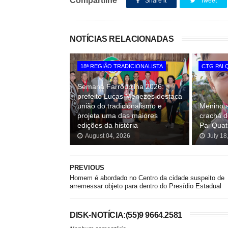
Compartilhe
Share it
Tweet
NOTÍCIAS RELACIONADAS
18ª REGIÃO TRADICIONALISTA
CTG PAI 
Semana Farroupilha 2026:
prefeito Lucas Menezes destaca
união do tradicionalismo e
Menino a
projeta uma das maiores
crachá 
edições da história
Pai Quat
August 04, 2026
July 18
PREVIOUS
Homem é abordado no Centro da cidade suspeito de
arremessar objeto para dentro do Presídio Estadual
DISK-NOTÍCIA:(55)9 9664.2581