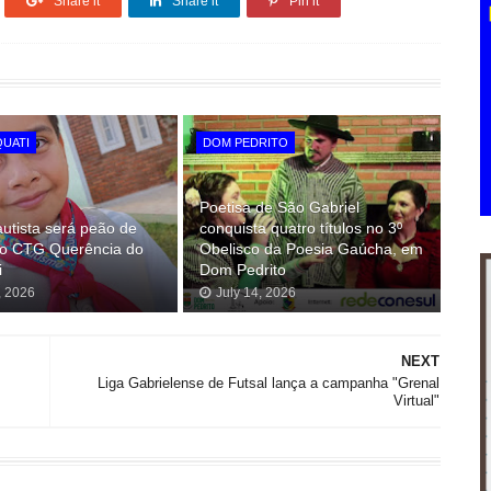
Share it
Share it
Pin it
QUATI
DOM PEDRITO
Poetisa de São Gabriel
utista será peão de
conquista quatro títulos no 3º
do CTG Querência do
Obelisco da Poesia Gaúcha, em
i
Dom Pedrito
, 2026
July 14, 2026
NEXT
Liga Gabrielense de Futsal lança a campanha "Grenal
Virtual"