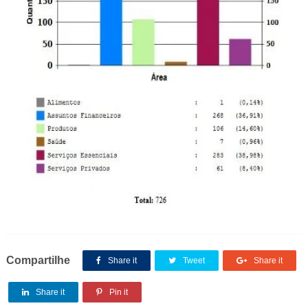
Compartilhe
Share it
Tweet
Share it
Share it
Pin it