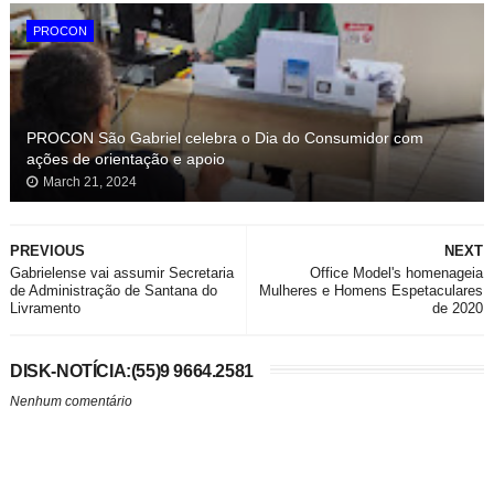
PROCON
PROCON São Gabriel celebra o Dia do Consumidor com
ações de orientação e apoio
March 21, 2024
PREVIOUS
NEXT
Gabrielense vai assumir Secretaria
Office Model's homenageia
de Administração de Santana do
Mulheres e Homens Espetaculares
Livramento
de 2020
DISK-NOTÍCIA:(55)9 9664.2581
Nenhum comentário