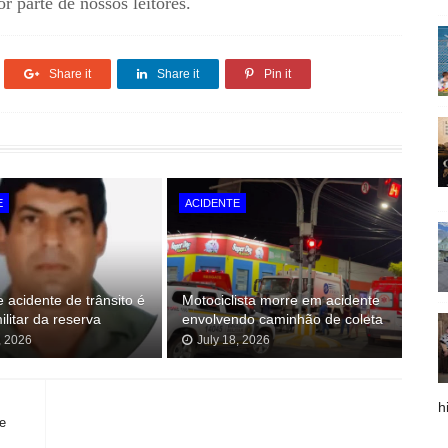
r parte de nossos leitores.
Share it
Share it
Pin it
E
ACIDENTE
e acidente de trânsito é
Motociclista morre em acidente
militar da reserva
envolvendo caminhão de coleta
, 2026
July 18, 2026
h
e