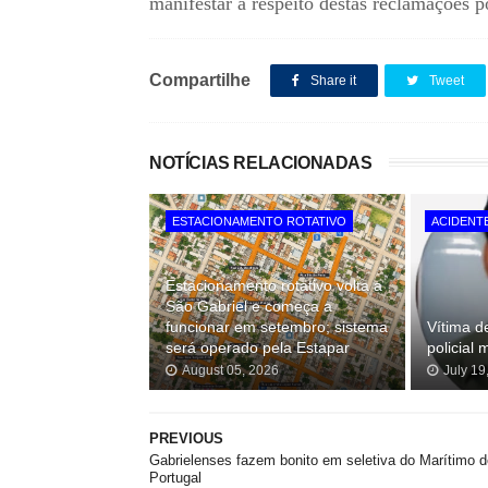
manifestar a respeito destas reclamações po
Compartilhe
Share it
Tweet
NOTÍCIAS RELACIONADAS
ESTACIONAMENTO ROTATIVO
ACIDENT
Estacionamento rotativo volta a
São Gabriel e começa a
funcionar em setembro; sistema
Vítima d
será operado pela Estapar
policial 
August 05, 2026
July 19
PREVIOUS
Gabrielenses fazem bonito em seletiva do Marítimo d
Portugal