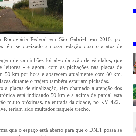
ia Rodoviária Federal em São Gabriel, em 2018, por
es têm se queixado a nossa redação quanto a atos de
agem de caminhões foi alvo da ação de vândalos, que
e leitores - e agora, com as pichações nas placas de
rcam 50 km por hora e aparecem atualmente com 80 km,
lacas durante o trajeto também estariam pichadas.
 a placas de sinalização, têm chamado a atenção dos
letrônica está indicando 50 km e a acima de pardal está
tão muito próximas, na entrada da cidade, no KM 422.
ive, teriam sido multados naquele trecho.
rma que o espaço está aberto para que o DNIT possa se