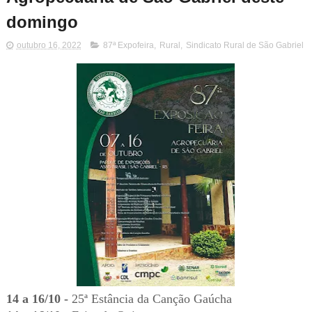
domingo
outubro 16, 2022
87ª Expofeira
,
Rural
,
Sindicato Rural de São Gabriel
14 a 16/10 -
25ª Estância da Canção Gaúcha