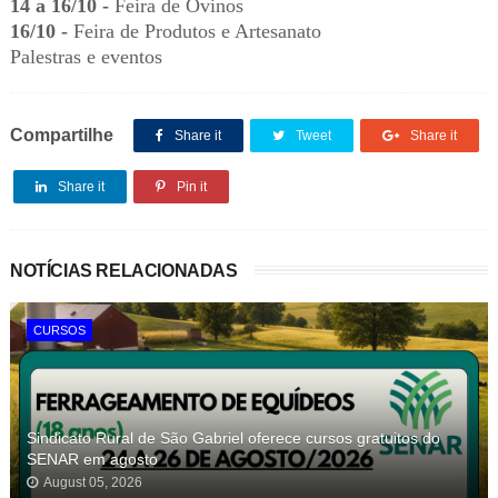
14 a 16/10 -
Feira de Ovinos
16/10 -
Feira de Produtos e Artesanato
Palestras e eventos
Compartilhe
Share it
Tweet
Share it
Share it
Pin it
NOTÍCIAS RELACIONADAS
CURSOS
Sindicato Rural de São Gabriel oferece cursos gratuitos do
SENAR em agosto
August 05, 2026