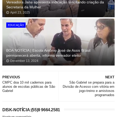
Vereadora Jana apresenta indicação solicitando criação da
Secretaria da Mulher
April 23, 2025
EDUCAÇÃO
BOA NOTÍCIA | Escola Antônio José de Assis Brasil
permanecerá aberta, informa vereador eleito
December 13, 2024
PREVIOUS
NEXT
CMPC doa 10 mil cadernos para
São Gabriel se prepara para a
alunos de escolas públicas de São
Divisão de Acesso com vitória em
Gabriel
jogo-treino e amistosos
programados
DISK-NOTÍCIA:(55)9 9664.2581