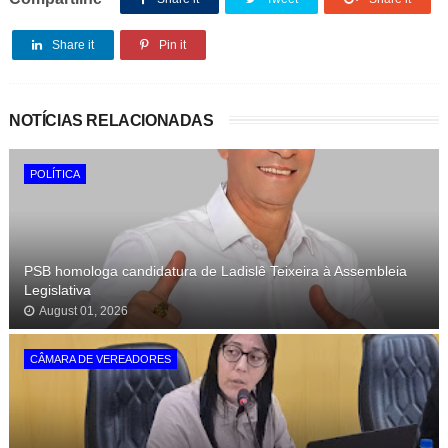
Share it
Pin it
NOTÍCIAS RELACIONADAS
POLÍTICA
PSB homologa candidatura de Ladislê Teixeira à Assembleia
Legislativa
August 01, 2026
CÂMARA DE VEREADORES