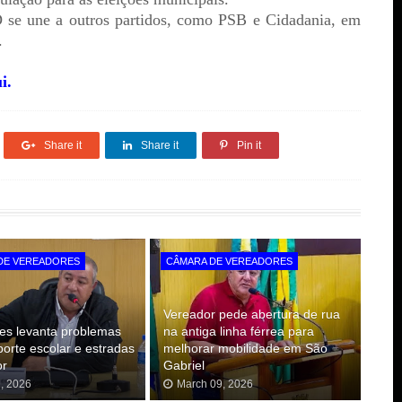
 se une a outros partidos, como PSB e Cidadania, em
a.
i.
Share it
Share it
Pin it
DE VEREADORES
CÂMARA DE VEREADORES
Vereador pede abertura de rua
es levanta problemas
na antiga linha férrea para
porte escolar e estradas
melhorar mobilidade em São
or
Gabriel
9, 2026
March 09, 2026