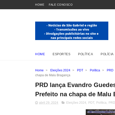
HOME
FALE CONOSCO
HOME
ESPORTES
POLÍTICA
POLÍCIA
Home
>
Eleições 2024
>
PDT
>
Política
>
PRD
chapa de Malu Bragança
PRD lança Evandro Guedes
Prefeito na chapa de Malu
abril 29, 2024
Eleições 2024
,
PDT
,
Política
,
PR