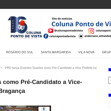
ROSÁRIO DO SUL
SANTA MARGARIDA
VILA NOVA
GRUP
>
PRD lança Evandro Guedes como Pré-Candidato a Vice-Prefeito na
 como Pré-Candidato a Vice-
 Bragança
D