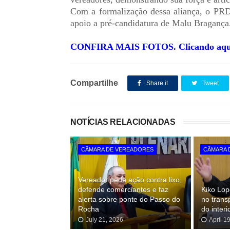
Com a formalização dessa aliança, o PRD
apoio a pré-candidatura de Malu Braganç
CONFIRA MAIS FOTOS. Clicando aqu
Compartilhe
Share it
Tweet
NOTÍCIAS RELACIONADAS
CÂMARA DE VEREADORES
CÂMARA 
Vereador pede ação contra lixo,
defende comerciantes e faz
Kiko Lop
alerta sobre ponte do Passo do
no trans
Rocha
do interi
July 21, 2026
April 1