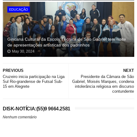
EDUCAÇÃO
Gincana Cultural da Escola Técnica de São Gabriel tem noite
de apresentações artísticas dos padrinhos
May 30, 2024
PREVIOUS
NEXT
Cruzeiro inicia participação na Liga
Presidente da Câmara de São
Sul Rio-grandense de Futsal Sub-
Gabriel, Moisés Marques, condena
15 em Alegrete
intolerância religiosa em discurso
contundente
DISK-NOTÍCIA:(55)9 9664.2581
Nenhum comentário