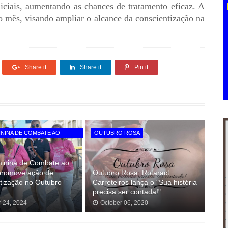
iciais, aumentando as chances de tratamento eficaz. A
o mês, visando ampliar o alcance da conscientização na
Share it
Share it
Pin it
ININA DE COMBATE AO
OUTUBRO ROSA
minina de Combate ao
promove ação de
Outubro Rosa: Rotaract
tização no Outubro
Carreteiros lança o "Sua história
precisa ser contada!"
r 24, 2024
October 06, 2020