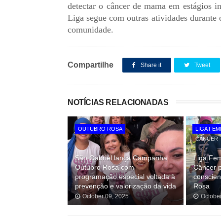
detectar o câncer de mama em estágios in
Liga segue com outras atividades durante 
comunidade.
Compartilhe
Share it
Tweet
NOTÍCIAS RELACIONADAS
OUTUBRO ROSA
LIGA FEM
CÂNCER
São Gabriel lança Campanha
Liga Fe
Outubro Rosa com
Câncer 
programação especial voltada à
conscien
prevenção e valorização da vida
Rosa
October 09, 2025
Octobe