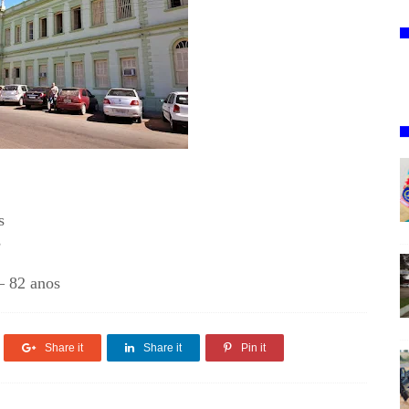
s
s
– 82 anos
Share it
Share it
Pin it