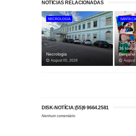
NOTÍCIAS RELACIONADAS
NECROLOGIA
SANTA C
Santa C
36 touqu
Necrologia
Berçário
August 05, 2026
August
DISK-NOTÍCIA:(55)9 9664.2581
Nenhum comentário