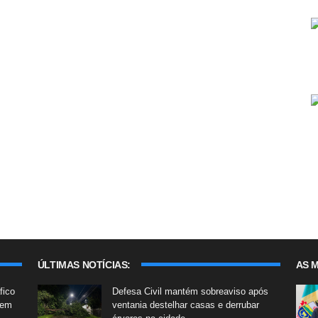
ÚLTIMAS NOTÍCIAS:
AS M
fico
Defesa Civil mantém sobreaviso após
 em
ventania destelhar casas e derrubar