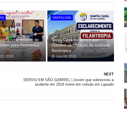
ASA
SANTA CASA
asa recebe doação de
Santa Casa esclarece que
inhas para Pediatria e
mantém certificação de entidade
filantrópica
 05, 2026
July 29, 2026
NEXT
SERVIU EM SÃO GABRIEL | Jovem que sobreviveu a
acidente em 2019 morre em colisão em Lajeado