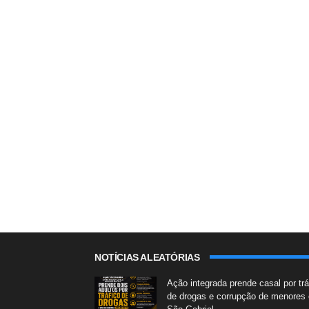
NOTÍCIAS ALEATÓRIAS
Ação integrada prende casal por trá
de drogas e corrupção de menores