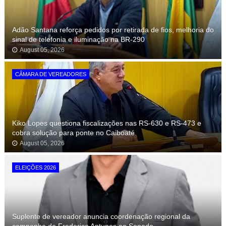
Adão Santana reforça pedidos por retirada de fios, melhoria do
sinal de telefonia e iluminação na BR-290
August 05, 2026
CÂMARA DE VEREADORES
Kiko Lopes questiona fiscalizações nas RS-630 e RS-473 e
cobra solução para ponte no Caiboaté
August 05, 2026
ELEIÇÕES 2026
Suplente de vereador anuncia coordenação regional da