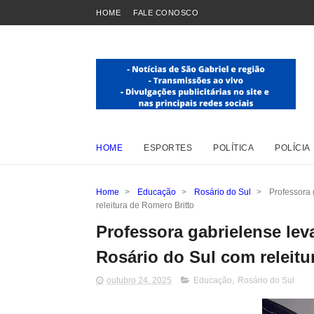
HOME
FALE CONOSCO
HOME
ESPORTES
POLÍTICA
POLÍCIA
Home
>
Educação
>
Rosário do Sul
>
Professora 
releitura de Romero Britto
Professora gabrielense lev
Rosário do Sul com releitu
outubro 24, 2025
Educação
,
Rosário do Sul