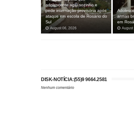
adolescente agiu sozinho e
pede internação provisória após
Adolesce
ataque em escola de Rosário do
armas br
Sul
em Rosár
August 06, 2026
August
DISK-NOTÍCIA:(55)9 9664.2581
Nenhum comentário