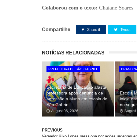
Colaborou com o texto:
Chaiane Soares
Compartilhe
Share it
Tweet
NOTÍCIAS RELACIONADAS
PREFEITURA DE SÃO GABRIEL
BRANDIN
Secretaria de Educação afasta
professora após denúncia de
Escola M
agressão a aluno em escola de
inicia e
São Gabriel
no segu
August 06, 2026
August
PREVIOUS
Vereador Kiko Lopes pressiona por ações urgentes e