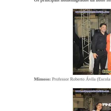
Os principais homenageados da noite f
Mimoso:
Professor Roberto Ávila (Escola