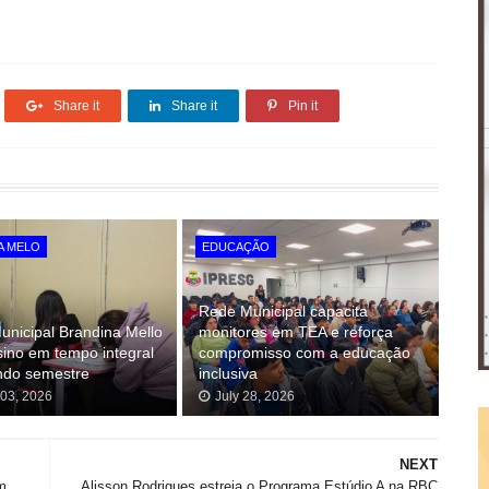
Share it
Share it
Pin it
A MELO
EDUCAÇÃO
Rede Municipal capacita
unicipal Brandina Mello
monitores em TEA e reforça
nsino em tempo integral
compromisso com a educação
ndo semestre
inclusiva
 03, 2026
July 28, 2026
NEXT
m
Alisson Rodrigues estreia o Programa Estúdio A na RBC