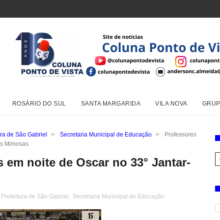
ROSÁRIO DO SUL
SANTA MARGARIDA
VILA NOVA
GRUP
ura de São Gabriel
>
Secretaria Municipal de Educação
>
Professores
das Mimosas
 em noite de Oscar no 33° Jantar-
Prefeitura de São Gabriel
,
Secretaria Municipal de Educação