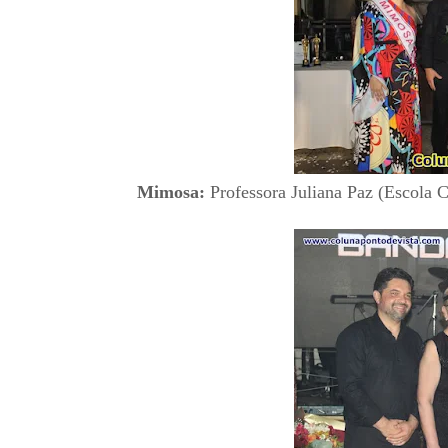
Mimosa:
Professora Juliana Paz (Escola C