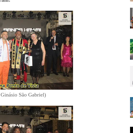
oram:
 Ginásio São Gabriel)