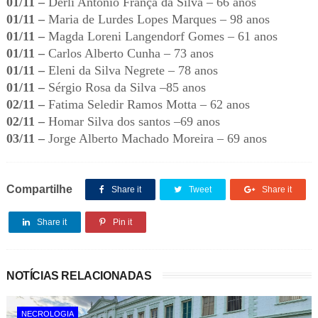
01/11 –
Derli Antônio França da Silva – 66 anos
01/11 –
Maria de Lurdes Lopes Marques – 98 anos
01/11 –
Magda Loreni Langendorf Gomes – 61 anos
01/11 –
Carlos Alberto Cunha – 73 anos
01/11 –
Eleni da Silva Negrete – 78 anos
01/11 –
Sérgio Rosa da Silva –85 anos
02/11 –
Fatima Seledir Ramos Motta – 62 anos
02/11 –
Homar Silva dos santos –69 anos
03/11 –
Jorge Alberto Machado Moreira – 69 anos
Compartilhe
Share it
Tweet
Share it
Share it
Pin it
NOTÍCIAS RELACIONADAS
NECROLOGIA