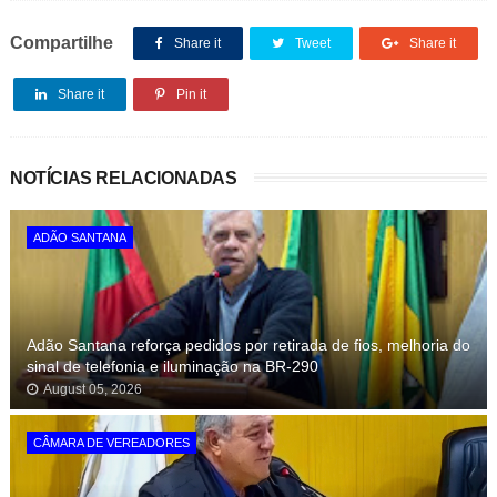
Compartilhe
Share it
Tweet
Share it
Share it
Pin it
NOTÍCIAS RELACIONADAS
ADÃO SANTANA
Adão Santana reforça pedidos por retirada de fios, melhoria do
sinal de telefonia e iluminação na BR-290
August 05, 2026
CÂMARA DE VEREADORES