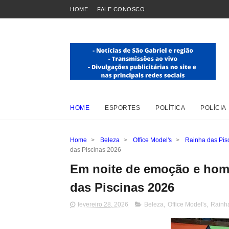
HOME
FALE CONOSCO
HOME
ESPORTES
POLÍTICA
POLÍCIA
Home
>
Beleza
>
Office Model's
>
Rainha das Pis
das Piscinas 2026
Em noite de emoção e hom
das Piscinas 2026
fevereiro 28, 2026
Beleza
,
Office Model's
,
Rainha