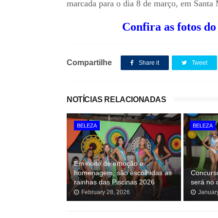
marcada para o dia 8 de março, em Santa 
Confira as fotos 
Compartilhe
Share it
Tweet
NOTÍCIAS RELACIONADAS
BELEZA
BELEZA
Em noite de emoção e
homenagem, são escolhidas as
Concurso
rainhas das Piscinas 2026
será no 
February 28, 2026
Januar