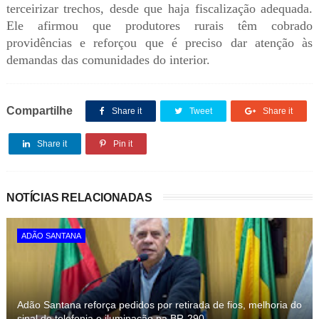
terceirizar trechos, desde que haja fiscalização adequada.
Ele afirmou que produtores rurais têm cobrado
providências e reforçou que é preciso dar atenção às
demandas das comunidades do interior.
Compartilhe
Share it
Tweet
Share it
Share it
Pin it
NOTÍCIAS RELACIONADAS
ADÃO SANTANA
Adão Santana reforça pedidos por retirada de fios, melhoria do
sinal de telefonia e iluminação na BR-290