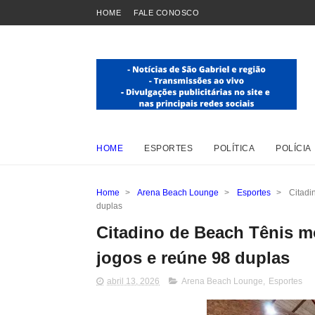
HOME
FALE CONOSCO
HOME
ESPORTES
POLÍTICA
POLÍCIA
Home
>
Arena Beach Lounge
>
Esportes
>
Citadi
duplas
Citadino de Beach Tênis m
jogos e reúne 98 duplas
abril 13, 2026
Arena Beach Lounge
,
Esportes