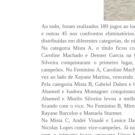
Ao todo, foram realizados 180 jogos ao lo
e outras 45 nos confrontos eliminatório
distribuídas em diferentes categorias, do n
Na categoria Mista A, o título ficou 
Caroline Machado e Denner Garcia na f
Silveira conquistaram o primeiro luga
campeões. No Feminino A, Caroline Machad
vez ao lado de Xayane Martins, vencendo
Pela categoria Mista B, Gabriel Dahen e 
Ahamed e Isadora Montagner conquistar
Ahamed e Murilo Silveira levou a melh
ficando com o vice. No Feminino B, Mirna
Rayane Barcelos e Manuela Sturmer.
Na Mista C, André Vinadé e Lenice Dan
Nicolas Lopes como vice-campeões. Já no 
com o primeiro lugar, enquanto Umar 