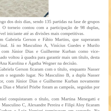
ngo dos dois dias, sendo 135 partidas na fase de grupos
s. O torneio contou com a participação de 98 duplas,
ível iniciante até as divisões mais competitivas.
com Gabriela Gerson e Fábio Martins, que superaram
inal. Já no Masculino A, Vinícius Guedes e Murilo
r, com Júnior Dias e Guilherme Kurban como vice-
o voltou à quadra para garantir mais um título, desta
 Ana Karolina e Ágatha Wegner na decisão.
Gabriela Gerson ficaram com o título, enquanto Nasser
am o segundo lugar. No Masculino B, a dupla Nasser
or, com Júnior Dias e Guilherme Kurban novamente
 Dias e Muriel Priebe foram as campeãs, seguidas por
iel conquistaram o título, com Martina Menegatti e
Masculino C, Alexandre Pereira e Filipi Aloy ficaram
Kurban e Luiz Vernieri terminaram em segundo. No