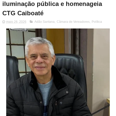
iluminação pública e homenageia
CTG Caiboaté
maio 26, 2026
Adão Santana
,
Câmara de Vereadores
,
Política