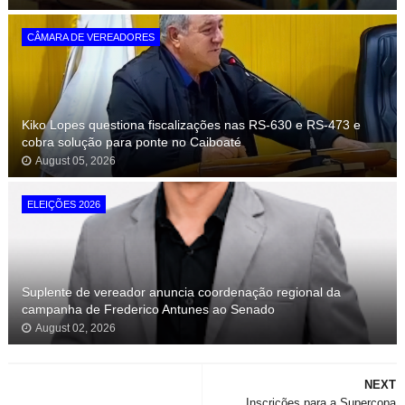
CÂMARA DE VEREADORES
Kiko Lopes questiona fiscalizações nas RS-630 e RS-473 e
cobra solução para ponte no Caiboaté
August 05, 2026
ELEIÇÕES 2026
Suplente de vereador anuncia coordenação regional da
campanha de Frederico Antunes ao Senado
August 02, 2026
NEXT
Inscrições para a Supercopa