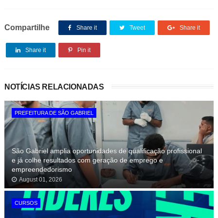
Compartilhe
Share it
Tweet
Share it
Share it
Pin it
NOTÍCIAS RELACIONADAS
PREFEITURA DE SÃO GABRIEL
São Gabriel amplia oportunidades de qualificação profissional
e já colhe resultados com geração de emprego e
empreendedorismo
August 01, 2026
CURSOS