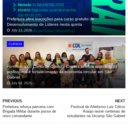
Prefeitura abre inscrições para curso gratuito de
Desenvolvimento de Líderes nesta quinta
July 13, 2026
CURSOS
Formatura do Curso de Costura Criativa celebra qualificação
profissional e fortalecimento da economia circular em São
Gabriel
July 08, 2026
PREVIOUS
NEXT
Prefeitura reforça parceria com
Festival de Atletismo Luiz Célcio
Brigada Militar durante posse de
Araújo reúne centenas de
novo comandante
estudantes na Urcamp São Gabriel