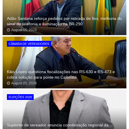
Adão Santana reforça pedidos por retirada de fios, melhoria do
sinal de telefonia e iluminação na BR-290
August 05, 2026
CÂMARA DE VEREADORES
Kiko Lopes questiona fiscalizações nas RS-630 e RS-473 e
cobra solução para ponte no Caiboaté
August 05, 2026
ELEIÇÕES 2026
Suplente de vereador anuncia coordenação regional da