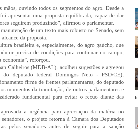
as mãos, ouvindo todos os segmentos do agro. Desde a
oi apresentar uma proposta equilibrada, capaz de dar
tores seguirem produzindo”, afirmou o parlamentar.
manutenção de um texto mais robusto no Senado, sem
o alcance da proposta.
ltura brasileira e, especialmente, do agro gaúcho, que
odutor precisa de condições para continuar no campo,
 economia”, reforçou.
nan Calheiros (MDB-AL), acolheu sugestões e agregou
ria do deputado federal Domingos Neto - PSD/CE),
cionamento firme de frentes parlamentares, do deputado
s momentos da tramitação, de outros parlamentares e
nsiderado fundamental para evitar o recuo diante das
h
provada a urgência para apreciação da matéria no
 senadores, o projeto retorna à Câmara dos Deputados
itas pelos senadores antes de seguir para a sanção