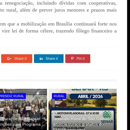
 renegociação, incluindo dívidas com cooperativas,
ito rural, além de prever juros menores e prazos mais
tem que a mobilização em Brasília continuará forte nos
vire lei de forma célere, trazendo fôlego financeiro a
Share it
Share it
Pin it
PRENDIZ RURAL
RURAL
o Rural de São Gabriel
Sindicato Rural de São Gabriel
crições para Programa
anuncia cursos gratuitos do
rendiz Rural
SENAR para abril