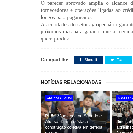
O parecer aprovado amplia o alcance da
fornecedores e operações ligadas ao créd
longos para pagamento.
As entidades do setor agropecuário garan
próximos dias para garantir que a medida 
quem produz.
Compartilhe
Share it
Tweet
NOTÍCIAS RELACIONADAS
AFONSO HAMM
JOVEM A
PL 5.122 avança no Senado e
Afonso Hamm destaca
Sindicat
construção coletiva em defesa
abre ins
do agro
Jovem Ap