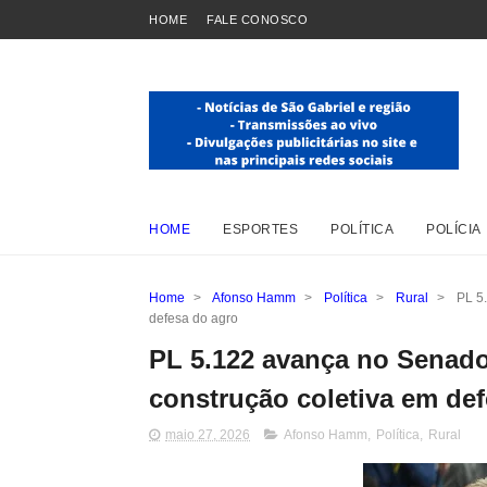
HOME
FALE CONOSCO
HOME
ESPORTES
POLÍTICA
POLÍCIA
Home
>
Afonso Hamm
>
Política
>
Rural
>
PL 5
defesa do agro
PL 5.122 avança no Senad
construção coletiva em de
maio 27, 2026
Afonso Hamm
,
Política
,
Rural