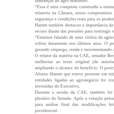
lideranças do agro brasileiro.
“Essa é uma conquista construída a muit
relatoria na Câmara, nosso compromisso f
segurança e condições reais para os produ
Hamm também destacou a importância da 
recuos diante das pressões para restringir 
“Estamos falando de uma vitória da agricu
sofreu duramente nos últimos anos. O pr
gerando emprego, renda e movimentando a
O relator da matéria na CAE, senador Re
melhorias ao texto original (de auto
ampliando o alcance do benefício. O posi
Afonso Hamm que esteve presente em todo
entidades ligadas ao agronegócio foi co
investidas do Executivo.
Durante a sessão da CAE, também foi a
plenário do Senado. Após a votação pelos
para análise final das modificações fe
presidencial.