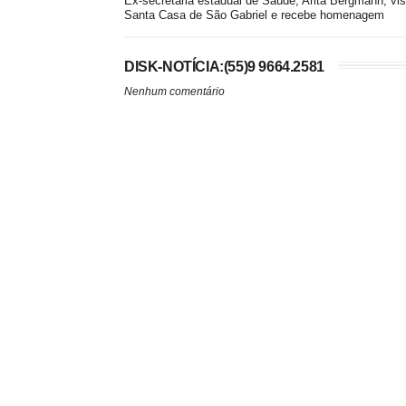
Ex-secretária estadual de Saúde, Arita Bergmann, vis
Santa Casa de São Gabriel e recebe homenagem
DISK-NOTÍCIA:(55)9 9664.2581
Nenhum comentário