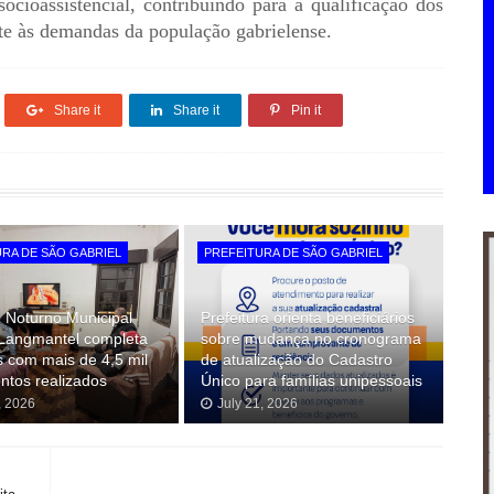
ocioassistencial, contribuindo para a qualificação dos
nte às demandas da população gabrielense.
Share it
Share it
Pin it
RA DE SÃO GABRIEL
PREFEITURA DE SÃO GABRIEL
 Noturno Municipal
Prefeitura orienta beneficiários
 Langmantel completa
sobre mudança no cronograma
s com mais de 4,5 mil
de atualização do Cadastro
ntos realizados
Único para famílias unipessoais
, 2026
July 21, 2026