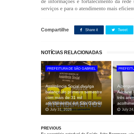
de informações e fortalecimento da rede s
serviços e para o atendimento mais eficie
Compartilhe
Share it
Tweet
NOTÍCIAS RELACIONADAS
PREFEITURA DE SÃO GABRIEL
PREFEITU
Assistência Social divulga
Albergue
balanço do primeiro semestre
Adriane
com mais de 31 mil
três ano
atendimentos em São Gabriel
acolhime
July 31, 2026
July 24
PREVIOUS