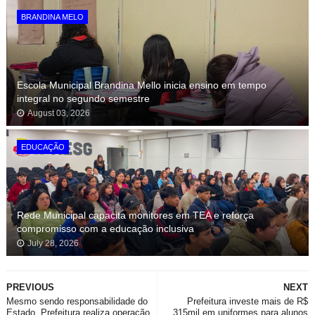
BRANDINA MELO
Escola Municipal Brandina Mello inicia ensino em tempo
integral no segundo semestre
August 03, 2026
EDUCAÇÃO
Rede Municipal capacita monitores em TEA e reforça
compromisso com a educação inclusiva
July 28, 2026
PREVIOUS
NEXT
Mesmo sendo responsabilidade do
Prefeitura investe mais de R$
Estado, Prefeitura realiza operação
315mil em uniformes para alunos