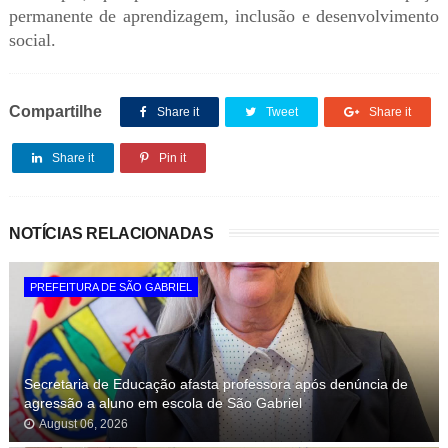
permanente de aprendizagem, inclusão e desenvolvimento
social.
Compartilhe
Share it
Tweet
Share it
Share it
Pin it
NOTÍCIAS RELACIONADAS
PREFEITURA DE SÃO GABRIEL
Secretaria de Educação afasta professora após denúncia de
agressão a aluno em escola de São Gabriel
August 06, 2026