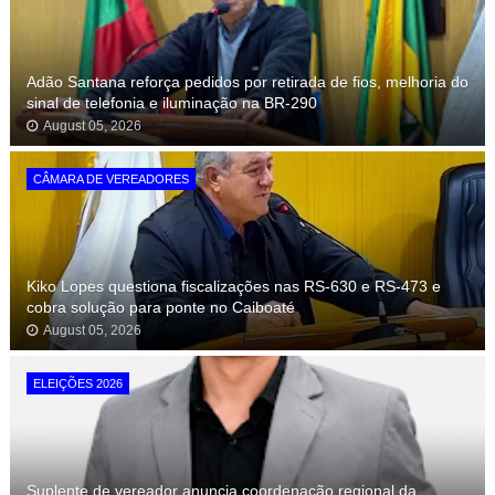
Adão Santana reforça pedidos por retirada de fios, melhoria do
sinal de telefonia e iluminação na BR-290
August 05, 2026
CÂMARA DE VEREADORES
Kiko Lopes questiona fiscalizações nas RS-630 e RS-473 e
cobra solução para ponte no Caiboaté
August 05, 2026
ELEIÇÕES 2026
Suplente de vereador anuncia coordenação regional da