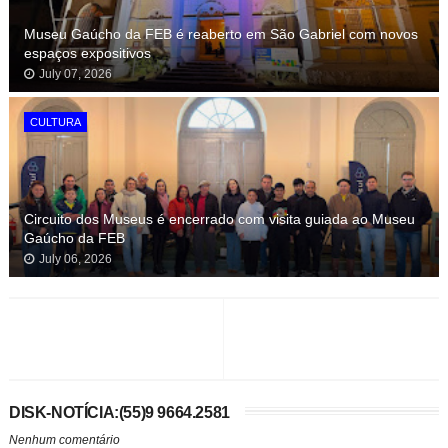
Museu Gaúcho da FEB é reaberto em São Gabriel com novos
espaços expositivos
July 07, 2026
CULTURA
Circuito dos Museus é encerrado com visita guiada ao Museu
Gaúcho da FEB
July 06, 2026
DISK-NOTÍCIA:(55)9 9664.2581
Nenhum comentário