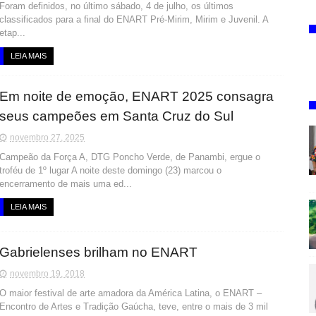
Foram definidos, no último sábado, 4 de julho, os últimos
classificados para a final do ENART Pré-Mirim, Mirim e Juvenil. A
etap...
LEIA MAIS
Em noite de emoção, ENART 2025 consagra
seus campeões em Santa Cruz do Sul
novembro 27, 2025
Campeão da Força A, DTG Poncho Verde, de Panambi, ergue o
troféu de 1º lugar A noite deste domingo (23) marcou o
encerramento de mais uma ed...
LEIA MAIS
Gabrielenses brilham no ENART
novembro 19, 2018
O maior festival de arte amadora da América Latina, o ENART –
Encontro de Artes e Tradição Gaúcha, teve, entre o mais de 3 mil