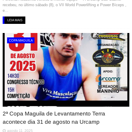
recebeu, no último sábado (8), o VII World Powerlifting e Power Bíceps ,
e...
LEIA MAIS
COPA MAGUILA
2ª Copa Maguila de Levantamento Terra
acontece dia 31 de agosto na Urcamp
agosto 11, 2025