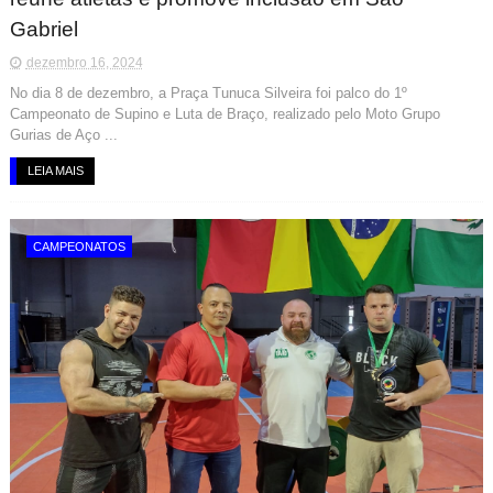
Gabriel
dezembro 16, 2024
No dia 8 de dezembro, a Praça Tunuca Silveira foi palco do 1º
Campeonato de Supino e Luta de Braço, realizado pelo Moto Grupo
Gurias de Aço ...
LEIA MAIS
CAMPEONATOS