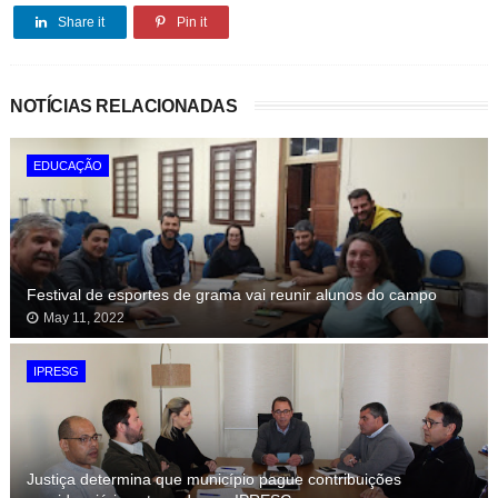
Share it
Pin it
NOTÍCIAS RELACIONADAS
EDUCAÇÃO
Festival de esportes de grama vai reunir alunos do campo
May 11, 2022
IPRESG
Justiça determina que município pague contribuições