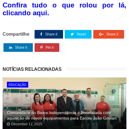
Confira tudo o que rolou por lá,
clicando aqui.
Compartilhe
Share it
Tweet
Share it
Share it
Pin it
NOTÍCIAS RELACIONADAS
EDUCAÇÃO
Comunidade do Bairro Independência é beneficiada com
aquisição de novos equipamentos para Escola João Goulart
December 12, 2025