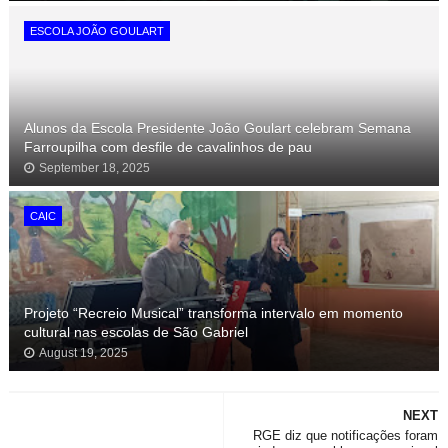
ESCOLA JOÃO GOULART
Alunos da Escola Presidente João Goulart celebram Semana
Farroupilha com desfile de cavalinhos de pau
September 18, 2025
CAIC
Projeto “Recreio Musical” transforma intervalo em momento
cultural nas escolas de São Gabriel
August 19, 2025
NEXT
RGE diz que notificações foram