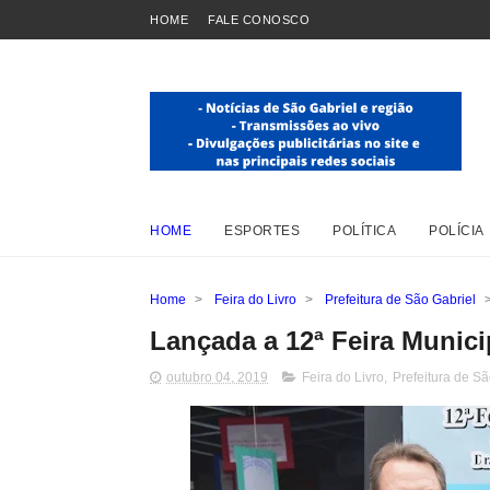
HOME
FALE CONOSCO
HOME
ESPORTES
POLÍTICA
POLÍCIA
Home
>
Feira do Livro
>
Prefeitura de São Gabriel
Lançada a 12ª Feira Munici
outubro 04, 2019
Feira do Livro
,
Prefeitura de Sã