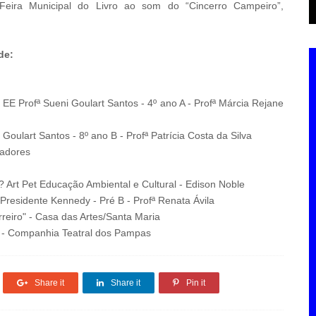
 Feira Municipal do Livro ao som do “Cincerro Campeiro”,
de:
EE Profª Sueni Goulart Santos - 4º ano A - Profª Márcia Rejane
Goulart Santos - 8º ano B - Profª Patrícia Costa da Silva
eadores
? Art Pet Educação Ambiental e Cultural - Edison Noble
residente Kennedy - Pré B - Profª Renata Ávila
rreiro" - Casa das Artes/Santa Maria
do - Companhia Teatral dos Pampas
Share it
Share it
Pin it