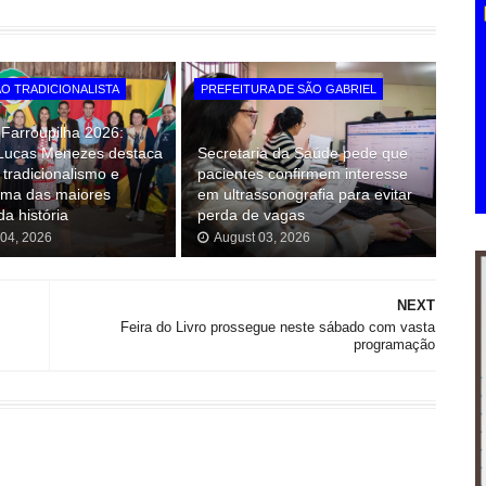
ÃO TRADICIONALISTA
PREFEITURA DE SÃO GABRIEL
Farroupilha 2026:
 Lucas Menezes destaca
Secretaria da Saúde pede que
 tradicionalismo e
pacientes confirmem interesse
uma das maiores
em ultrassonografia para evitar
da história
perda de vagas
 04, 2026
August 03, 2026
NEXT
Feira do Livro prossegue neste sábado com vasta
programação