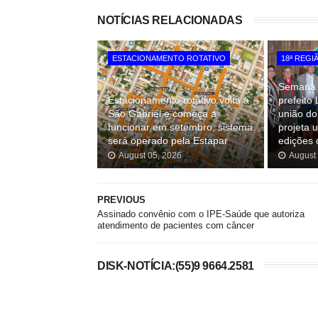
NOTÍCIAS RELACIONADAS
ESTACIONAMENTO ROTATIVO
18ª REGI
Semana 
Estacionamento rotativo volta a
prefeito
São Gabriel e começa a
união do
funcionar em setembro; sistema
projeta 
será operado pela Estapar
edições 
August 05, 2026
August
PREVIOUS
Assinado convênio com o IPE-Saúde que autoriza
atendimento de pacientes com câncer
DISK-NOTÍCIA:(55)9 9664.2581