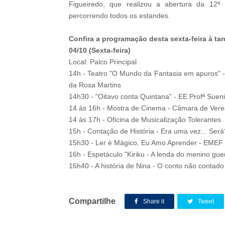
Figueiredo, que realizou a abertura da 12ª
percorrendo todos os estandes.
Confira a programação desta sexta-feira à tar
04/10 (Sexta-feira)
Local: Palco Principal
14h - Teatro "O Mundo da Fantasia em apuros" - 
da Rosa Martins
14h30 - "Oitavo conta Quintana" - EE Profª Sueni 
14 às 16h - Mostra de Cinema - Câmara de Ver
14 às 17h - Oficina de Musicalização Tolerantes
15h - Contação de História - Era uma vez... Será
15h30 - Ler é Mágico, Eu Amo Aprender - EMEF P
16h - Espetáculo "Kiriku - A lenda do menino gue
16h40 - A história de Nina - O conto não conta
Compartilhe
Share it
Tweet