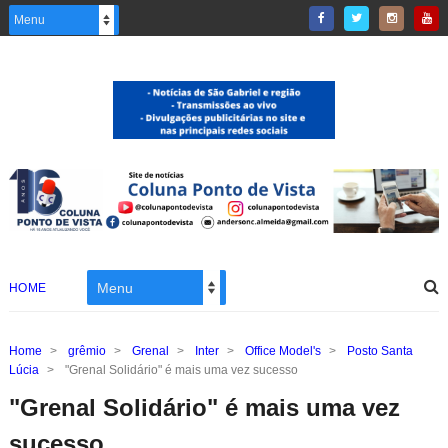
HOME
Home
>
grêmio
>
Grenal
>
Inter
>
Office Model's
>
Posto Santa
Lúcia
>
"Grenal Solidário" é mais uma vez sucesso
"Grenal Solidário" é mais uma vez
sucesso