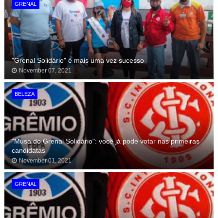
GRENAL
"Grenal Solidário" é mais uma vez sucesso
November 07, 2021
BELEZA
"Musa do Grenal Solidário": você já pode votar nas primeiras
candidatas
November 01, 2021
GRENAL