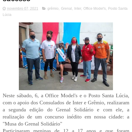
novembro 07, 2021
grêmio
,
Grenal
,
Inter
,
Office Model's
,
Posto Santa
Lúcia
Neste sábado, 6,
a Office Model's e o Posto Santa Lúcia,
com o apoio dos Consulados de Inter e Grêmio, realizaram
a segunda edição
do Grenal Solidário e com ele, a
realização de um concurso inédito em nossa cidade: a
"Musa do Grenal Solidário"
Participaram meninas
de 12 a 17 anos e que foram