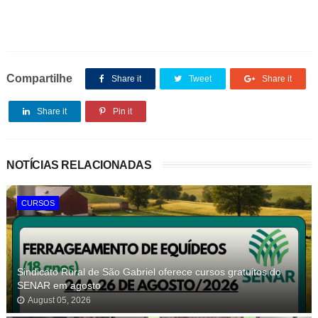
Compartilhe
Share it
Tweet
Share it
Share it
Pin it
NOTÍCIAS RELACIONADAS
CURSOS
Sindicato Rural de São Gabriel oferece cursos gratuitos do
SENAR em agosto
August 05, 2026