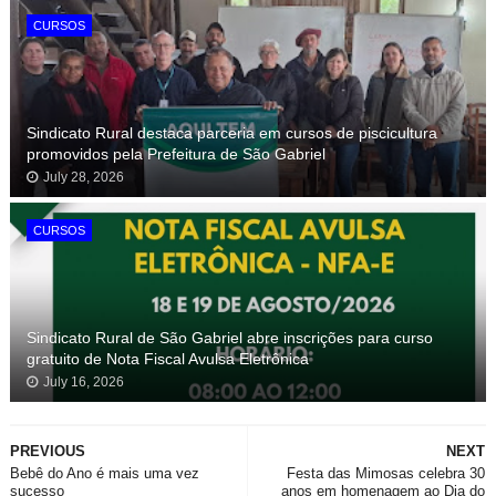
CURSOS
Sindicato Rural destaca parceria em cursos de piscicultura
promovidos pela Prefeitura de São Gabriel
July 28, 2026
CURSOS
Sindicato Rural de São Gabriel abre inscrições para curso
gratuito de Nota Fiscal Avulsa Eletrônica
July 16, 2026
PREVIOUS
NEXT
Bebê do Ano é mais uma vez
Festa das Mimosas celebra 30
sucesso
anos em homenagem ao Dia do