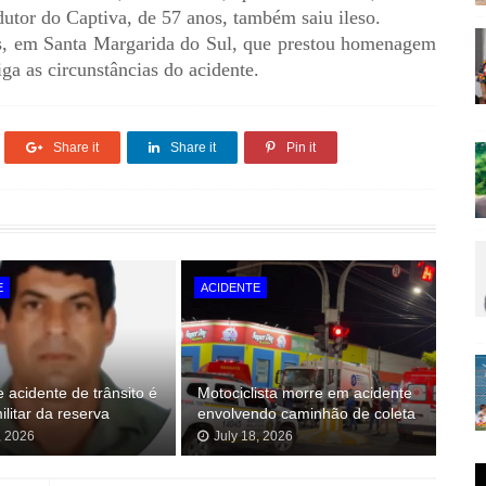
dutor do Captiva, de 57 anos, também saiu ileso.
s, em Santa Margarida do Sul, que prestou homenagem
ga as circunstâncias do acidente.
Share it
Share it
Pin it
E
ACIDENTE
e acidente de trânsito é
Motociclista morre em acidente
militar da reserva
envolvendo caminhão de coleta
, 2026
July 18, 2026