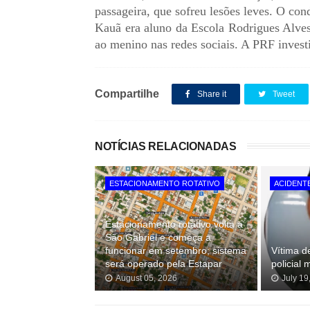
passageira, que sofreu lesões leves. O con
Kauã era aluno da Escola Rodrigues Alve
ao menino nas redes sociais. A PRF investi
Compartilhe
Share it
Tweet
NOTÍCIAS RELACIONADAS
ESTACIONAMENTO ROTATIVO
ACIDENT
Estacionamento rotativo volta a
São Gabriel e começa a
funcionar em setembro; sistema
Vítima d
será operado pela Estapar
policial 
August 05, 2026
July 19