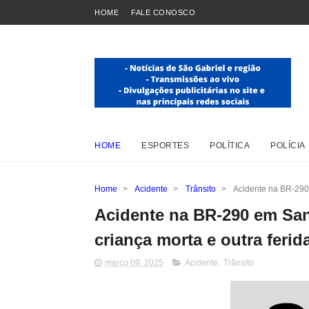
HOME
FALE CONOSCO
HOME
ESPORTES
POLÍTICA
POLÍCIA
Home
>
Acidente
>
Trânsito
>
Acidente na BR-290 
Acidente na BR-290 em San
criança morta e outra ferid
março 09, 2025
Acidente
,
Trânsito