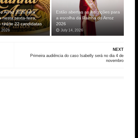
o Arroz 2026 será
Estão abertas as inscrições para
a nesta sexta-feira;
a escolha da Rainha do Arroz
 reúne 22 candidatas
2026
, 2026
July 14, 2026
NEXT
Primeira audiência do caso Isabelly será no dia 4 de
novembro