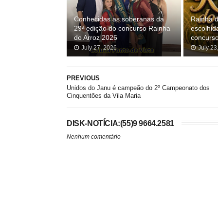
Conhecidas as soberanas da
Rainha d
29ª edição do concurso Rainha
escolhid
do Arroz 2026
concurso
July 27, 2026
July 23
PREVIOUS
Unidos do Janu é campeão do 2º Campeonato dos
Cinquentões da Vila Maria
DISK-NOTÍCIA:(55)9 9664.2581
Nenhum comentário