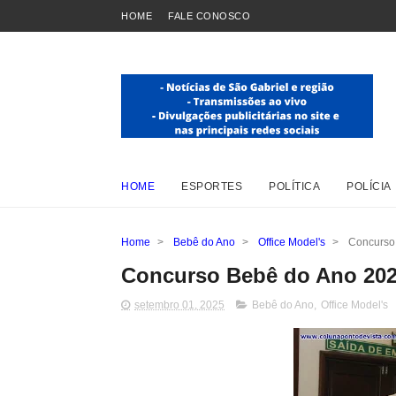
HOME
FALE CONOSCO
HOME
ESPORTES
POLÍTICA
POLÍCIA
Home
>
Bebê do Ano
>
Office Model's
>
Concurso 
Concurso Bebê do Ano 2025
setembro 01, 2025
Bebê do Ano
,
Office Model's