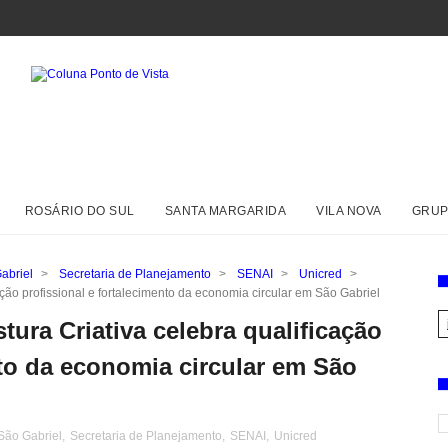
ROSÁRIO DO SUL
SANTA MARGARIDA
VILA NOVA
GRUP
abriel
>
Secretaria de Planejamento
>
SENAI
>
Unicred
>
ção profissional e fortalecimento da economia circular em São Gabriel
ura Criativa celebra qualificação
nto da economia circular em São
 São Gabriel
,
Secretaria de Planejamento
,
SENAI
,
Unicred