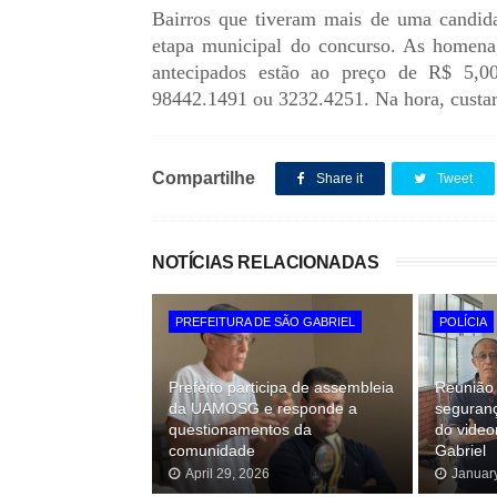
Bairros que tiveram mais de uma candida
etapa municipal do concurso. As homenag
antecipados estão ao preço de R$ 5,00
98442.1491 ou 3232.4251. Na hora, custa
Compartilhe
Share it
Tweet
NOTÍCIAS RELACIONADAS
PREFEITURA DE SÃO GABRIEL
POLÍCIA
Prefeito participa de assembleia
Reunião 
da UAMOSG e responde a
seguran
questionamentos da
do vide
comunidade
Gabriel
April 29, 2026
Januar