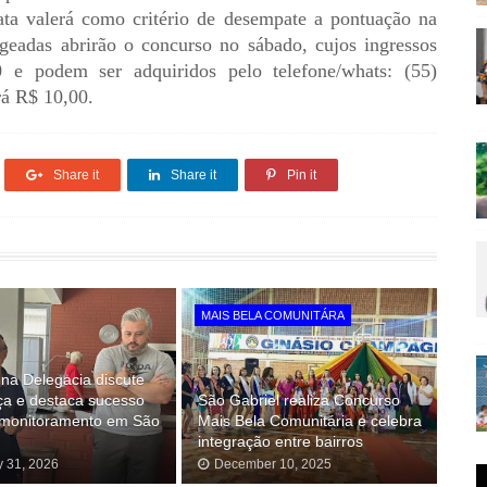
ta valerá como critério de desempate a pontuação na
eadas abrirão o concurso no sábado, cujos ingressos
 e podem ser adquiridos pelo telefone/whats: (55)
rá R$ 10,00.
Share it
Share it
Pin it
MAIS BELA COMUNITÁRA
na Delegacia discute
ça e destaca sucesso
São Gabriel realiza Concurso
omonitoramento em São
Mais Bela Comunitária e celebra
integração entre bairros
y 31, 2026
December 10, 2025