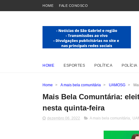
HOME
FALE CONOSCO
HOME
ESPORTES
POLÍTICA
POLÍCIA
Home
>
A mais bela comunitária
>
UAMOSG
>
Mai
Mais Bela Comuntária: eleit
nesta quinta-feira
dezembro 06, 2022
A mais bela comunitária
,
UA