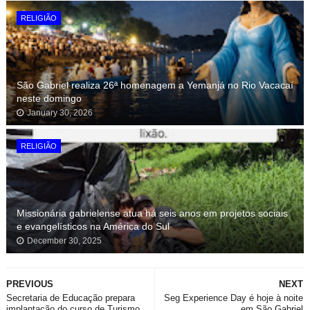
RELIGIÃO
São Gabriel realiza 26ª homenagem a Yemanjá no Rio Vacacaí
neste domingo
January 30, 2026
RELIGIÃO
Missionária gabrielense atua há seis anos em projetos sociais
e evangelísticos na América do Sul
December 30, 2025
PREVIOUS
NEXT
Secretaria de Educação prepara
Seg Experience Day é hoje à noite
implantação do curso de Turismo
em São Gabriel