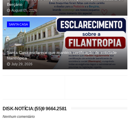
Berçário
August 05, 2026
SANTA CASA
Santa Casa esclarece que mantém certificação de entidade
filantrópica
July 29, 2026
DISK-NOTÍCIA:(55)9 9664.2581
Nenhum comentário