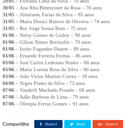
29/05
– Floriano Lima da Silva – 70 anos
30/05
– Ana Rita Bittencourt da Rosa – 70 anos
31/05
– Almirante Farias da Silva – 85 anos
31/05
– Maria Doraci Bairros de Oliveira – 74 anos
31/05
– Rui Jorge Souza Bom – 75 anos
01/06
–
Nelsy Gomes de Godoy – 90 anos
01/06
– Gilson Nunes Brezzolin – 70 anos
01/06
– Izolet Fagundes Duarte – 89 anos
03/06
– Ernande Ferreira Freitas – 86 anos
03/06
– José Carlos Ledesmo Nunes – 68 anos
03/06
– Maria Lorena Rosa da Silva – 80 anos
03/06
– João Victor Martins Correa – 18 anos
04/06
– Argeu Prates da Silva - 73 anos
07/06
– Vanderli Machado Posada – 68 anos
07/06
– Adão Barbosa de Lima – 79 anos
07/06
– Olimpia Ferraz Gomes – 91 anos
Compartilhe
Share it
Tweet
Share it