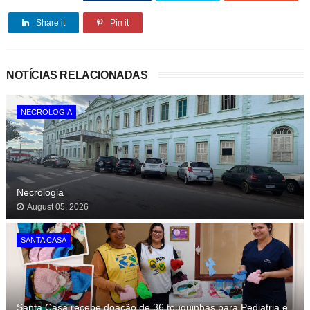
Share it
Pin it
NOTÍCIAS RELACIONADAS
NECROLOGIA
Necrologia
August 05, 2026
SANTA CASA
Santa Casa recebe doação de 36 touquinhas para Pediatria e