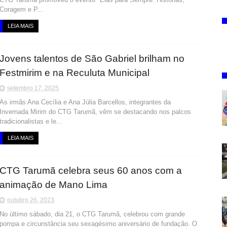
Coragem e P...
LEIA MAIS
Jovens talentos de São Gabriel brilham no
Festmirim e na Reculuta Municipal
setembro 17, 2025
As irmãs Ana Cecília e Ana Júlia Barcellos, integrantes da
Invernada Mirim do CTG Tarumã, vêm se destacando nos palcos
tradicionalistas e le...
LEIA MAIS
CTG Tarumã celebra seus 60 anos com a
animação de Mano Lima
outubro 26, 2023
No último sábado, dia 21, o CTG Tarumã, celebrou com grande
pompa e circunstância seu sexagésimo aniversário de fundação. O