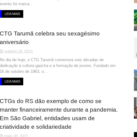
evento foi marca...
LEIA MAIS
CTG Tarumã celebra seu sexagésimo
aniversário
outubro 16, 2023
No dia de hoje, o CTG Tarumã comemora seis décadas de
dedicação à cultura gaúcha e à formação de jovens. Fundado em
16 de outubro de 1963, o...
LEIA MAIS
CTGs do RS dão exemplo de como se
manter financeiramente durante a pandemia.
Em São Gabriel, entidades usam de
criatividade e solidariedade
maio 30, 2021