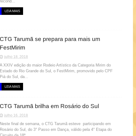
recond...
LEIA MAIS
CTG Tarumã se prepara para mais um
FestMirim
julho 18, 2018
A XXIV edição do maior Rodeio Artístico da Categoria Mirim do
Estado do Rio Grande do Sul, o FestMirim, promovido pelo CPF
Piá do Sul, da...
LEIA MAIS
CTG Tarumã brilha em Rosário do Sul
julho 16, 2018
Neste final de semana, o CTG Tarumã esteve participando em
Rosário do Sul, do 3° Passo em Dança, válido pela 4° Etapa do
Circuito da 18ª...